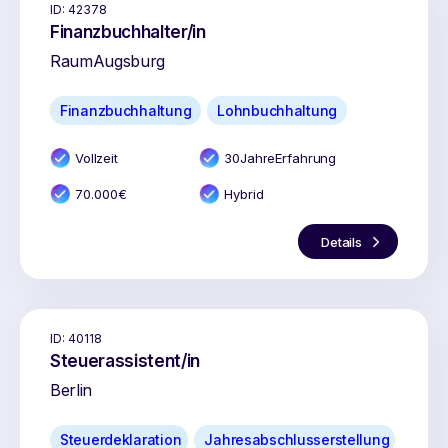
ID:
42378
Finanzbuchhalter/in
Raum
Augsburg
Finanzbuchhaltung
Lohnbuchhaltung
Vollzeit
30
Jahr
e
Erfahrung
70.000
€
Hybrid
Details
ID:
40118
Steuerassistent/in
Berlin
Steuerdeklaration
Jahresabschlusserstellung