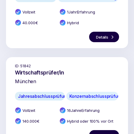
Vollzeit
1
Jahr
Erfahrung
40.000
€
Hybrid
Details
ID:
51842
Wirtschaftsprüfer/in
München
Jahresabschlussprüfung
Konzernabschlussprüfung
Vollzeit
16
Jahr
e
Erfahrung
140.000
€
Hybrid oder 100% vor Ort