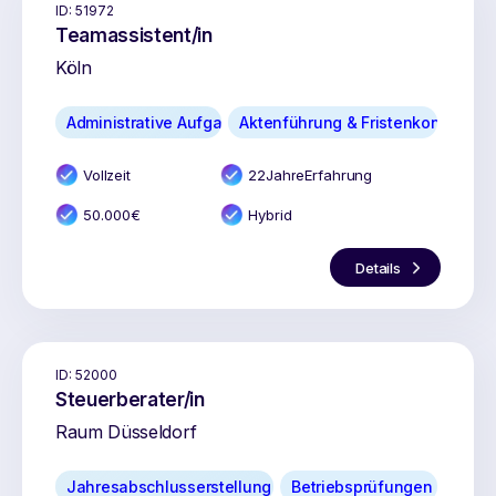
ID:
51972
Teamassistent/in
Köln
Administrative Aufgaben
Aktenführung & Fristenkontrolle
Vollzeit
22
Jahr
e
Erfahrung
50.000
€
Hybrid
Details
ID:
52000
Steuerberater/in
Raum Düsseldorf
Jahresabschlusserstellung
Betriebsprüfungen