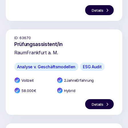
Details
ID:
63670
Prüfungsassistent/in
Raum
Frankfurt a. M.
Analyse v. Geschäftsmodellen
ESG Audit
Vollzeit
2
Jahr
e
Erfahrung
58.000
€
Hybrid
Details