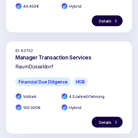
44.400
€
Hybrid
Details
ID:
63702
Manager Transaction Services
Raum
Düsseldorf
Financial Due Diligence
HGB
Vollzeit
4.5
Jahr
e
Erfahrung
100.000
€
Hybrid
Details