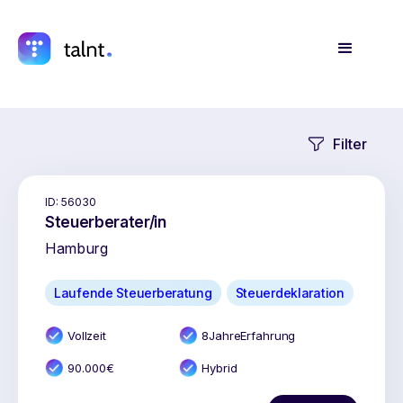
Filter
ID:
56030
Steuerberater/in
Hamburg
Laufende Steuerberatung
Steuerdeklaration
Vollzeit
8
Jahr
e
Erfahrung
90.000
€
Hybrid