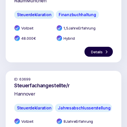
Raum
München
Steuerdeklaration
Finanzbuchhaltung
Vollzeit
1,5
Jahr
e
Erfahrung
48.000
€
Hybrid
Details
ID:
63699
Steuerfachangestellte/r
Hannover
Steuerdeklaration
Jahresabschlusserstellung
Vollzeit
8
Jahr
e
Erfahrung