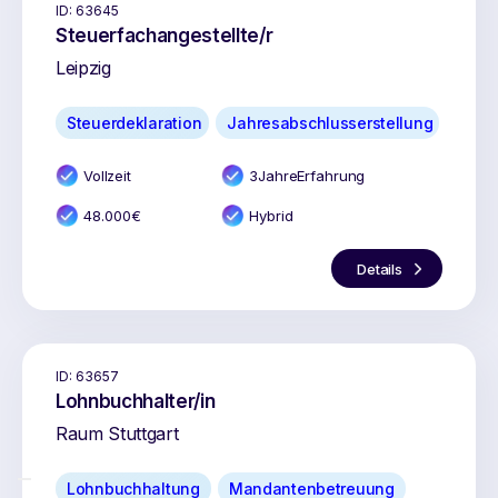
ID:
63645
Steuerfachangestellte/r
Leipzig
Steuerdeklaration
Jahresabschlusserstellung
Vollzeit
3
Jahr
e
Erfahrung
48.000
€
Hybrid
Details
ID:
63657
Lohnbuchhalter/in
Raum Stuttgart
Lohnbuchhaltung
Mandantenbetreuung