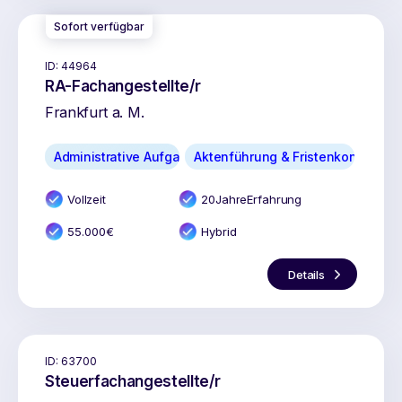
Sofort verfügbar
ID:
44964
RA-Fachangestellte/r
Frankfurt a. M.
Administrative Aufgaben
Aktenführung & Fristenkontrolle
Vollzeit
20
Jahr
e
Erfahrung
55.000
€
Hybrid
Details
ID:
63700
Steuerfachangestellte/r