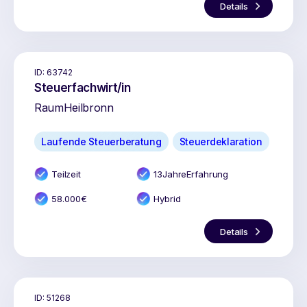
Details
ID:
63742
Steuerfachwirt/in
Raum
Heilbronn
Laufende Steuerberatung
Steuerdeklaration
Teilzeit
13
Jahr
e
Erfahrung
58.000
€
Hybrid
Details
ID:
51268