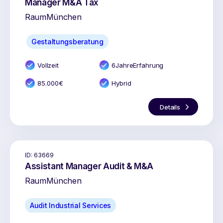
Manager M&A Tax
Raum
München
Gestaltungsberatung
Vollzeit
6
Jahr
e
Erfahrung
85.000
€
Hybrid
Details
ID:
63669
Assistant Manager Audit & M&A
Raum
München
Audit Industrial Services