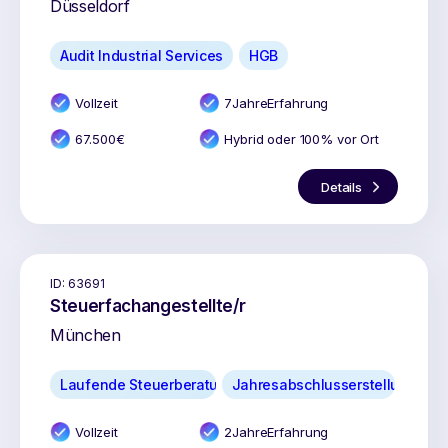
Düsseldorf
Audit Industrial Services
HGB
Vollzeit
7
Jahr
e
Erfahrung
67.500
€
Hybrid oder 100% vor Ort
Details
ID:
63691
Steuerfachangestellte/r
München
Laufende Steuerberatung
Jahresabschlusserstellung
Vollzeit
2
Jahr
e
Erfahrung