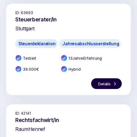
ID:
63693
Steuerberater/in
Stuttgart
Steuerdeklaration
Jahresabschlusserstellung
Teilzeit
13
Jahr
e
Erfahrung
39.000
€
Hybrid
Details
ID:
42141
Rechtsfachwirt/in
Raum
Hennef