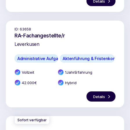
Details
ID:
63658
RA-Fachangestellte/r
Leverkusen
Administrative Aufgaben
Aktenführung & Fristenkontrolle
Vollzeit
1
Jahr
Erfahrung
42.000
€
Hybrid
Details
Sofort verfügbar