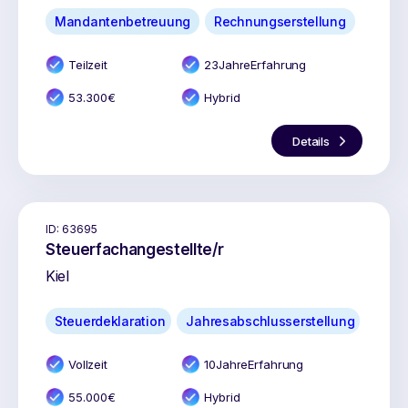
Mandantenbetreuung
Rechnungserstellung
Teilzeit
23
Jahr
e
Erfahrung
53.300
€
Hybrid
Details
ID:
63695
Steuerfachangestellte/r
Kiel
Steuerdeklaration
Jahresabschlusserstellung
Vollzeit
10
Jahr
e
Erfahrung
55.000
€
Hybrid