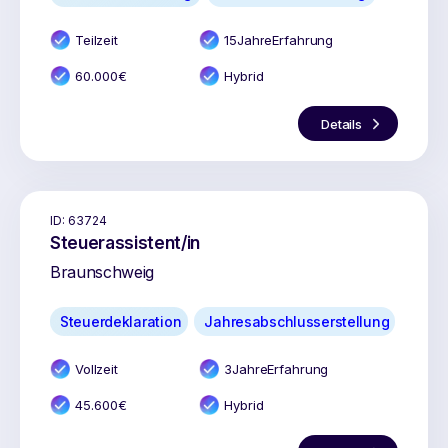
Teilzeit
15
Jahr
e
Erfahrung
60.000
€
Hybrid
Details
ID:
63724
Steuerassistent/in
Braunschweig
Steuerdeklaration
Jahresabschlusserstellung
Vollzeit
3
Jahr
e
Erfahrung
45.600
€
Hybrid