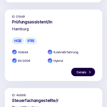
ID:
51948
Prüfungsassistent/in
Hamburg
HGB
IFRS
Vollzeit
6
Jahr
e
Erfahrung
60.000
€
Hybrid
Details
ID:
46968
Steuerfachangestellte/r