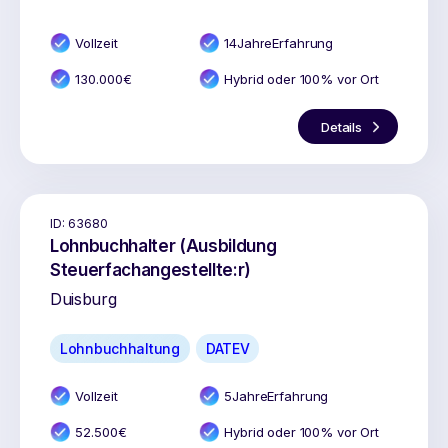
Vollzeit
14
Jahr
e
Erfahrung
130.000
€
Hybrid oder 100% vor Ort
Details
ID:
63680
Lohnbuchhalter (Ausbildung
Steuerfachangestellte:r)
Duisburg
Lohnbuchhaltung
DATEV
Vollzeit
5
Jahr
e
Erfahrung
52.500
€
Hybrid oder 100% vor Ort