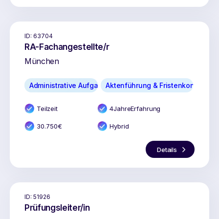
ID:
63704
RA-Fachangestellte/r
München
Administrative Aufgaben
Aktenführung & Fristenkontrolle
Teilzeit
4
Jahr
e
Erfahrung
30.750
€
Hybrid
Details
ID:
51926
Prüfungsleiter/in