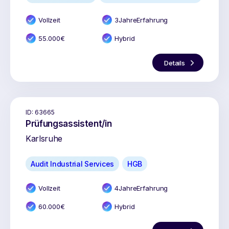
Vollzeit
3
Jahr
e
Erfahrung
55.000
€
Hybrid
Details
ID:
63665
Prüfungsassistent/in
Karlsruhe
Audit Industrial Services
HGB
Vollzeit
4
Jahr
e
Erfahrung
60.000
€
Hybrid