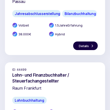
Passau
Jahresabschlusserstellung
Bilanzbuchhaltung
Vollzeit
1.5
Jahr
e
Erfahrung
38.000
€
Hybrid
Details
ID:
44499
Lohn- und Finanzbuchhalter /
Steuerfachangestellter
Raum Frankfurt
Lohnbuchhaltung