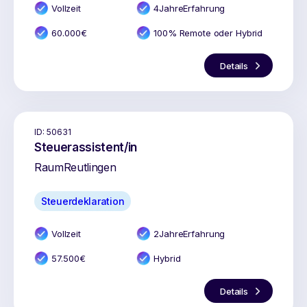
Vollzeit
4
Jahr
e
Erfahrung
60.000
€
100% Remote oder Hybrid
Details
ID:
50631
Steuerassistent/in
Raum
Reutlingen
Steuerdeklaration
Vollzeit
2
Jahr
e
Erfahrung
57.500
€
Hybrid
Details