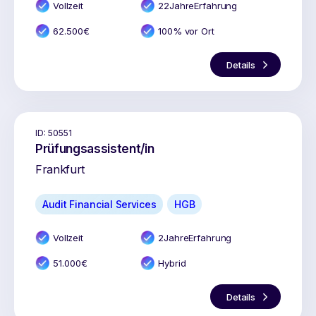
Vollzeit
22
Jahr
e
Erfahrung
62.500
€
100% vor Ort
Details
ID:
50551
Prüfungsassistent/in
Frankfurt
Audit Financial Services
HGB
Vollzeit
2
Jahr
e
Erfahrung
51.000
€
Hybrid
Details