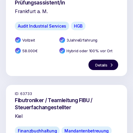
Prüfungsassistent/in
Frankfurt a. M.
Audit Industrial Services
HGB
Vollzeit
3
Jahr
e
Erfahrung
58.000
€
Hybrid oder 100% vor Ort
Details
ID:
63733
Fibutroniker / Teamleitung FIBU /
Steuerfachangestellter
Kiel
Finanzbuchhaltung
Mandantenbetreuung