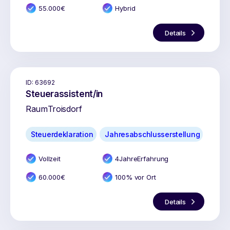
55.000
€
Hybrid
Details
ID:
63692
Steuerassistent/in
Raum
Troisdorf
Steuerdeklaration
Jahresabschlusserstellung
Vollzeit
4
Jahr
e
Erfahrung
60.000
€
100% vor Ort
Details