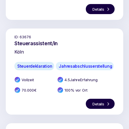
Details
ID:
63676
Steuerassistent/in
Köln
Steuerdeklaration
Jahresabschlusserstellung
Vollzeit
4.5
Jahr
e
Erfahrung
70.000
€
100% vor Ort
Details