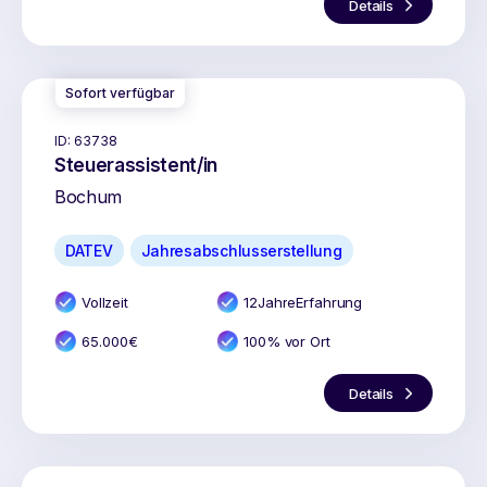
Details
Sofort verfügbar
ID:
63738
Steuerassistent/in
Bochum
DATEV
Jahresabschlusserstellung
Vollzeit
12
Jahr
e
Erfahrung
65.000
€
100% vor Ort
Details