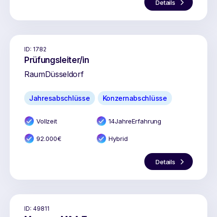
Details
ID:
1782
Prüfungsleiter/in
Raum
Düsseldorf
Jahresabschlüsse
Konzernabschlüsse
Vollzeit
14
Jahr
e
Erfahrung
92.000
€
Hybrid
Details
ID:
49811