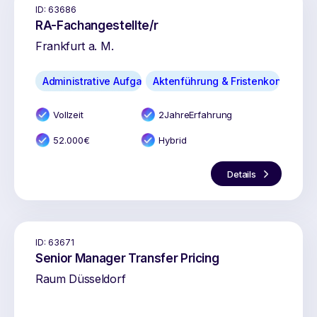
ID:
63686
RA-Fachangestellte/r
Frankfurt a. M.
Administrative Aufgaben
Aktenführung & Fristenkontrolle
Vollzeit
2
Jahr
e
Erfahrung
52.000
€
Hybrid
Details
ID:
63671
Senior Manager Transfer Pricing
Raum Düsseldorf