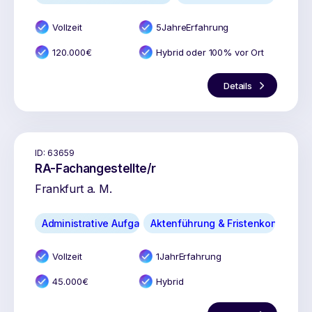
Vollzeit
5
Jahr
e
Erfahrung
120.000
€
Hybrid oder 100% vor Ort
Details
ID:
63659
RA-Fachangestellte/r
Frankfurt a. M.
Administrative Aufgaben
Aktenführung & Fristenkontrolle
Vollzeit
1
Jahr
Erfahrung
45.000
€
Hybrid