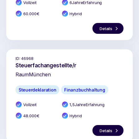
Vollzeit
6
Jahr
e
Erfahrung
60.000
€
Hybrid
Details
ID:
46968
Steuerfachangestellte/r
Raum
München
Steuerdeklaration
Finanzbuchhaltung
Vollzeit
1,5
Jahr
e
Erfahrung
48.000
€
Hybrid
Details