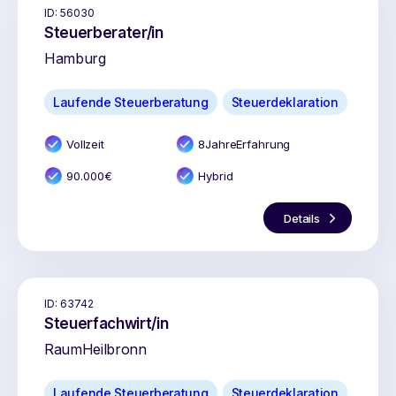
ID:
56030
Steuerberater/in
Hamburg
Laufende Steuerberatung
Steuerdeklaration
Vollzeit
8
Jahr
e
Erfahrung
90.000
€
Hybrid
Details
ID:
63742
Steuerfachwirt/in
Raum
Heilbronn
Laufende Steuerberatung
Steuerdeklaration