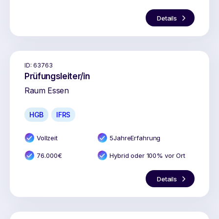
Details
ID:
63763
Prüfungsleiter/in
Raum Essen
HGB
IFRS
Vollzeit
5
Jahr
e
Erfahrung
76.000
€
Hybrid oder 100% vor Ort
Details