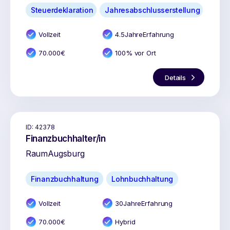
Steuerdeklaration
Jahresabschlusserstellung
Vollzeit
4.5
Jahr
e
Erfahrung
70.000
€
100% vor Ort
Details
ID:
42378
Finanzbuchhalter/in
Raum
Augsburg
Finanzbuchhaltung
Lohnbuchhaltung
Vollzeit
30
Jahr
e
Erfahrung
70.000
€
Hybrid