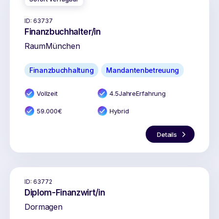
ID:
63737
Finanzbuchhalter/in
Raum
München
Finanzbuchhaltung
Mandantenbetreuung
Vollzeit
4.5
Jahr
e
Erfahrung
59.000
€
Hybrid
Details
ID:
63772
Diplom-Finanzwirt/in
Dormagen