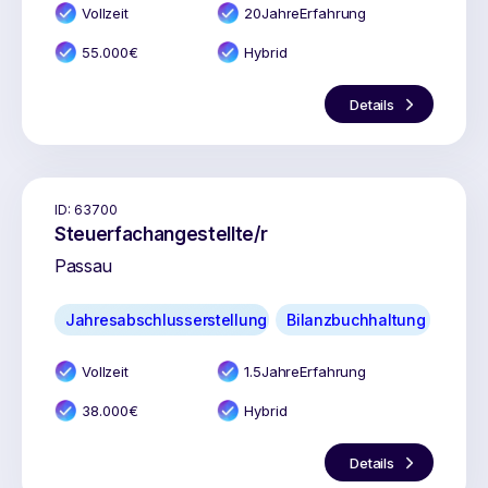
Vollzeit
20
Jahr
e
Erfahrung
55.000
€
Hybrid
Details
ID:
63700
Steuerfachangestellte/r
Passau
Jahresabschlusserstellung
Bilanzbuchhaltung
Vollzeit
1.5
Jahr
e
Erfahrung
38.000
€
Hybrid
Details