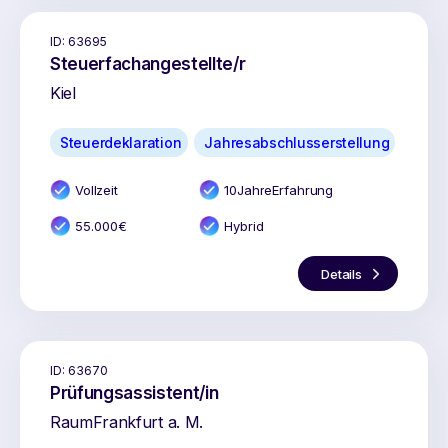
ID:
63695
Steuerfachangestellte/r
Kiel
Steuerdeklaration
Jahresabschlusserstellung
Vollzeit
10
Jahr
e
Erfahrung
55.000
€
Hybrid
Details
ID:
63670
Prüfungsassistent/in
Raum
Frankfurt a. M.