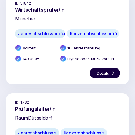
ID:
51842
Wirtschaftsprüfer/in
München
Jahresabschlussprüfung
Konzernabschlussprüfung
Vollzeit
16
Jahr
e
Erfahrung
140.000
€
Hybrid oder 100% vor Ort
Details
ID:
1782
Prüfungsleiter/in
Raum
Düsseldorf
Jahresabschlüsse
Konzernabschlüsse