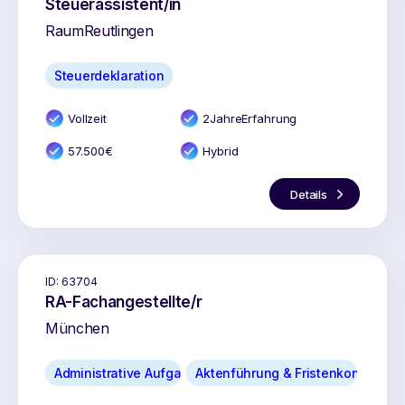
Steuerassistent/in
Raum
Reutlingen
Steuerdeklaration
Vollzeit
2
Jahr
e
Erfahrung
57.500
€
Hybrid
Details
ID:
63704
RA-Fachangestellte/r
München
Administrative Aufgaben
Aktenführung & Fristenkontrolle