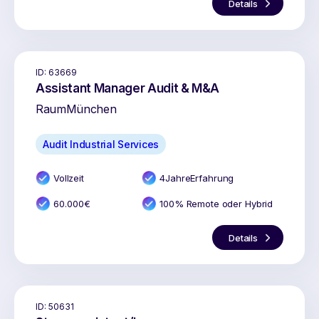
Details
ID:
63669
Assistant Manager Audit & M&A
Raum
München
Audit Industrial Services
Vollzeit
4
Jahr
e
Erfahrung
60.000
€
100% Remote oder Hybrid
Details
ID:
50631