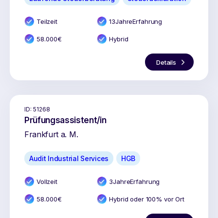
Teilzeit
13
Jahr
e
Erfahrung
58.000
€
Hybrid
Details
ID:
51268
Prüfungsassistent/in
Frankfurt a. M.
Audit Industrial Services
HGB
Vollzeit
3
Jahr
e
Erfahrung
58.000
€
Hybrid oder 100% vor Ort