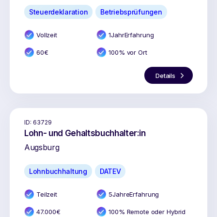
Steuerdeklaration
Betriebsprüfungen
Vollzeit
1
Jahr
Erfahrung
60
€
100% vor Ort
Details
ID:
63729
Lohn- und Gehaltsbuchhalter:in
Augsburg
Lohnbuchhaltung
DATEV
Teilzeit
5
Jahr
e
Erfahrung
47.000
€
100% Remote oder Hybrid