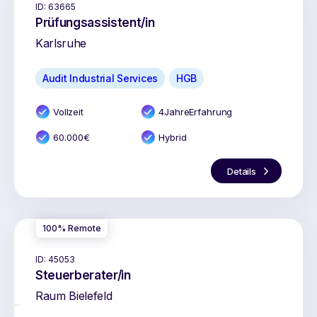
ID:
63665
Prüfungsassistent/in
Karlsruhe
Audit Industrial Services
HGB
Vollzeit
4
Jahr
e
Erfahrung
60.000
€
Hybrid
Details
100% Remote
ID:
45053
Steuerberater/in
Raum Bielefeld