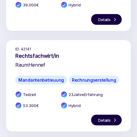
39.000
€
Hybrid
Details
ID:
42141
Rechtsfachwirt/in
Raum
Hennef
Mandantenbetreuung
Rechnungserstellung
Teilzeit
23
Jahr
e
Erfahrung
53.300
€
Hybrid
Details