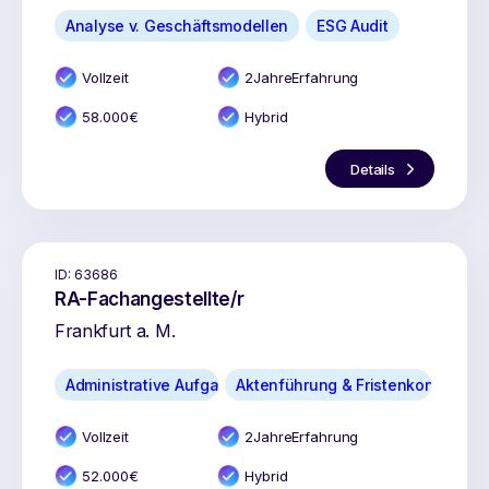
Analyse v. Geschäftsmodellen
ESG Audit
Vollzeit
2
Jahr
e
Erfahrung
58.000
€
Hybrid
Details
ID:
63686
RA-Fachangestellte/r
Frankfurt a. M.
Administrative Aufgaben
Aktenführung & Fristenkontrolle
Vollzeit
2
Jahr
e
Erfahrung
52.000
€
Hybrid