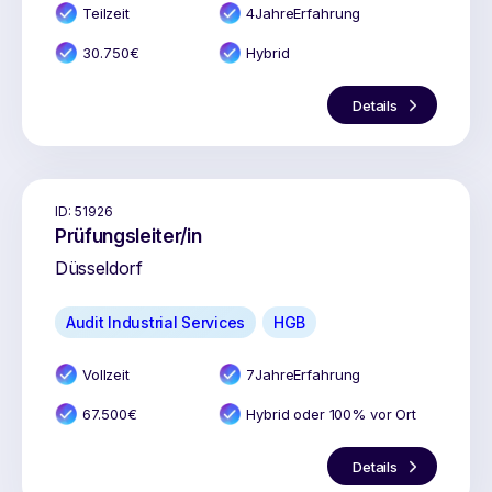
Teilzeit
4
Jahr
e
Erfahrung
30.750
€
Hybrid
Details
ID:
51926
Prüfungsleiter/in
Düsseldorf
Audit Industrial Services
HGB
Vollzeit
7
Jahr
e
Erfahrung
67.500
€
Hybrid oder 100% vor Ort
Details