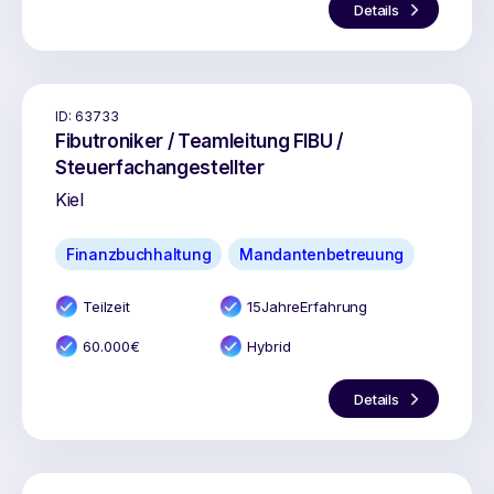
Details
ID:
63733
Fibutroniker / Teamleitung FIBU /
Steuerfachangestellter
Kiel
Finanzbuchhaltung
Mandantenbetreuung
Teilzeit
15
Jahr
e
Erfahrung
60.000
€
Hybrid
Details