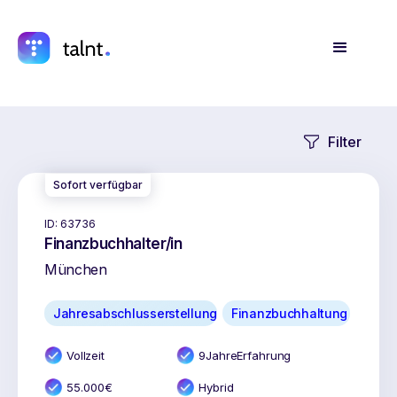
Filter
Sofort verfügbar
ID:
63736
Finanzbuchhalter/in
München
Jahresabschlusserstellung
Finanzbuchhaltung
Vollzeit
9
Jahr
e
Erfahrung
55.000
€
Hybrid