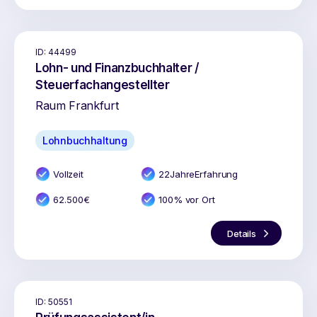
ID:
44499
Lohn- und Finanzbuchhalter /
Steuerfachangestellter
Raum Frankfurt
Lohnbuchhaltung
Vollzeit
22
Jahr
e
Erfahrung
62.500
€
100% vor Ort
Details
ID:
50551