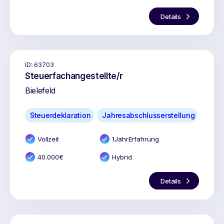
Details
ID:
63703
Steuerfachangestellte/r
Bielefeld
Steuerdeklaration
Jahresabschlusserstellung
Vollzeit
1
Jahr
Erfahrung
40.000
€
Hybrid
Details