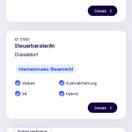
Details
ID:
51561
Steuerberater/in
Düsseldorf
Internationales Steuerrecht
Vollzeit
4
Jahr
e
Erfahrung
0
€
Hybrid
Details
Sofort verfügbar