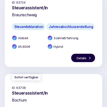
ID:
63724
Steuerassistent/in
Braunschweig
Steuerdeklaration
Jahresabschlusserstellung
Vollzeit
3
Jahr
e
Erfahrung
45.600
€
Hybrid
Details
Sofort verfügbar
ID:
63738
Steuerassistent/in
Bochum