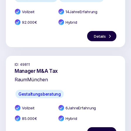
Vollzeit
14
Jahr
e
Erfahrung
92.000
€
Hybrid
Details
ID:
49811
Manager M&A Tax
Raum
München
Gestaltungsberatung
Vollzeit
6
Jahr
e
Erfahrung
85.000
€
Hybrid