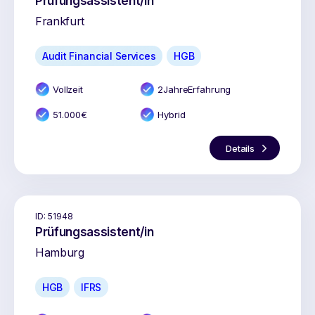
Prüfungsassistent/in
Frankfurt
Audit Financial Services
HGB
Vollzeit
2
Jahr
e
Erfahrung
51.000
€
Hybrid
Details
ID:
51948
Prüfungsassistent/in
Hamburg
HGB
IFRS