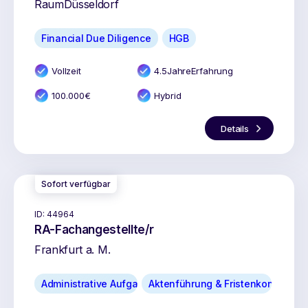
Raum
Düsseldorf
Financial Due Diligence
HGB
Vollzeit
4.5
Jahr
e
Erfahrung
100.000
€
Hybrid
Details
Sofort verfügbar
ID:
44964
RA-Fachangestellte/r
Frankfurt a. M.
Administrative Aufgaben
Aktenführung & Fristenkontrolle