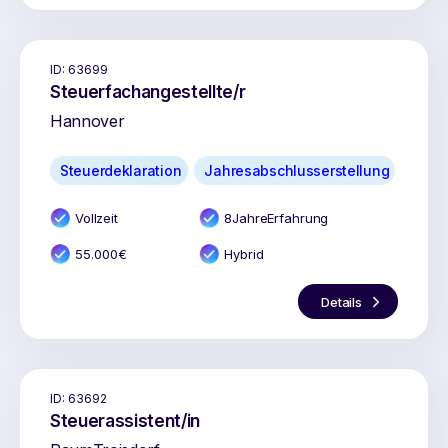
ID:
63699
Steuerfachangestellte/r
Hannover
Steuerdeklaration
Jahresabschlusserstellung
Vollzeit
8
Jahr
e
Erfahrung
55.000
€
Hybrid
Details
ID:
63692
Steuerassistent/in