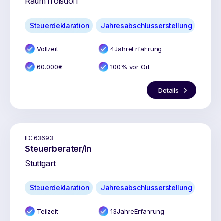
Raum
Troisdorf
Steuerdeklaration
Jahresabschlusserstellung
Vollzeit
4
Jahr
e
Erfahrung
60.000
€
100% vor Ort
Details
ID:
63693
Steuerberater/in
Stuttgart
Steuerdeklaration
Jahresabschlusserstellung
Teilzeit
13
Jahr
e
Erfahrung