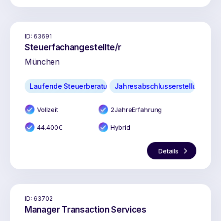
ID:
63691
Steuerfachangestellte/r
München
Laufende Steuerberatung
Jahresabschlusserstellung
Vollzeit
2
Jahr
e
Erfahrung
44.400
€
Hybrid
Details
ID:
63702
Manager Transaction Services