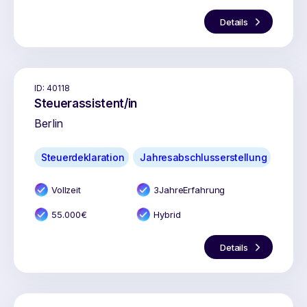
Details
ID:
40118
Steuerassistent/in
Berlin
Steuerdeklaration
Jahresabschlusserstellung
Vollzeit
3
Jahr
e
Erfahrung
55.000
€
Hybrid
Details