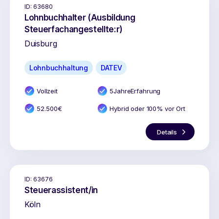
ID:
63680
Lohnbuchhalter (Ausbildung
Steuerfachangestellte:r)
Duisburg
Lohnbuchhaltung
DATEV
Vollzeit
5
Jahr
e
Erfahrung
52.500
€
Hybrid oder 100% vor Ort
Details
ID:
63676
Steuerassistent/in
Köln