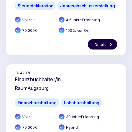
Steuerdeklaration
Jahresabschlusserstellung
Vollzeit
4.5
Jahr
e
Erfahrung
70.000
€
100% vor Ort
Details
ID:
42378
Finanzbuchhalter/in
Raum
Augsburg
Finanzbuchhaltung
Lohnbuchhaltung
Vollzeit
30
Jahr
e
Erfahrung
70.000
€
Hybrid