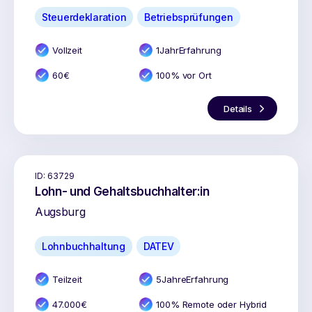
Steuerdeklaration
Betriebsprüfungen
Vollzeit
1
Jahr
Erfahrung
60
€
100% vor Ort
Details
ID:
63729
Lohn- und Gehaltsbuchhalter:in
Augsburg
Lohnbuchhaltung
DATEV
Teilzeit
5
Jahr
e
Erfahrung
47.000
€
100% Remote oder Hybrid