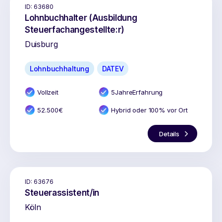
ID:
63680
Lohnbuchhalter (Ausbildung
Steuerfachangestellte:r)
Duisburg
Lohnbuchhaltung
DATEV
Vollzeit
5
Jahr
e
Erfahrung
52.500
€
Hybrid oder 100% vor Ort
Details
ID:
63676
Steuerassistent/in
Köln