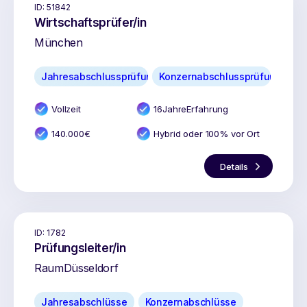
ID:
51842
Wirtschaftsprüfer/in
München
Jahresabschlussprüfung
Konzernabschlussprüfung
Vollzeit
16
Jahr
e
Erfahrung
140.000
€
Hybrid oder 100% vor Ort
Details
ID:
1782
Prüfungsleiter/in
Raum
Düsseldorf
Jahresabschlüsse
Konzernabschlüsse