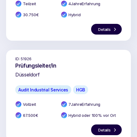
Teilzeit
4
Jahr
e
Erfahrung
30.750
€
Hybrid
Details
ID:
51926
Prüfungsleiter/in
Düsseldorf
Audit Industrial Services
HGB
Vollzeit
7
Jahr
e
Erfahrung
67.500
€
Hybrid oder 100% vor Ort
Details