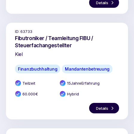
Details
ID:
63733
Fibutroniker / Teamleitung FIBU /
Steuerfachangestellter
Kiel
Finanzbuchhaltung
Mandantenbetreuung
Teilzeit
15
Jahr
e
Erfahrung
60.000
€
Hybrid
Details