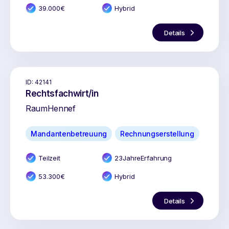
39.000
€
Hybrid
Details
ID:
42141
Rechtsfachwirt/in
Raum
Hennef
Mandantenbetreuung
Rechnungserstellung
Teilzeit
23
Jahr
e
Erfahrung
53.300
€
Hybrid
Details