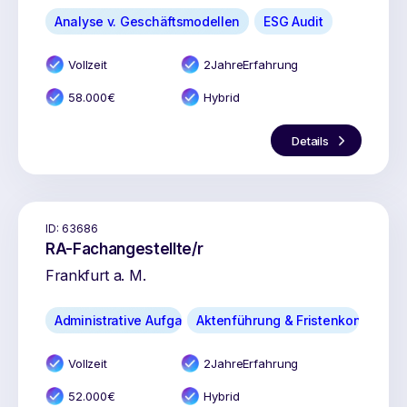
Analyse v. Geschäftsmodellen
ESG Audit
Vollzeit
2
Jahr
e
Erfahrung
58.000
€
Hybrid
Details
ID:
63686
RA-Fachangestellte/r
Frankfurt a. M.
Administrative Aufgaben
Aktenführung & Fristenkontrolle
Vollzeit
2
Jahr
e
Erfahrung
52.000
€
Hybrid