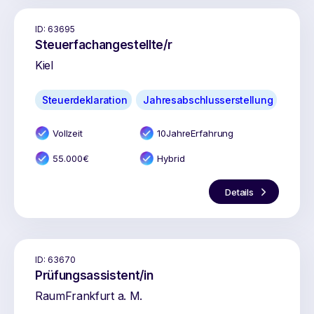
ID:
63695
Steuerfachangestellte/r
Kiel
Steuerdeklaration
Jahresabschlusserstellung
Vollzeit
10
Jahr
e
Erfahrung
55.000
€
Hybrid
Details
ID:
63670
Prüfungsassistent/in
Raum
Frankfurt a. M.