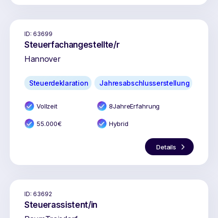
ID:
63699
Steuerfachangestellte/r
Hannover
Steuerdeklaration
Jahresabschlusserstellung
Vollzeit
8
Jahr
e
Erfahrung
55.000
€
Hybrid
Details
ID:
63692
Steuerassistent/in