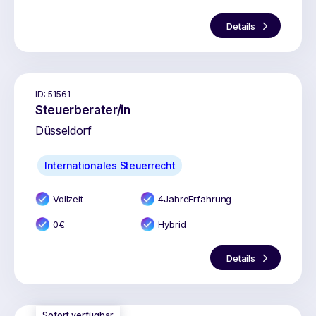
Details
ID:
51561
Steuerberater/in
Düsseldorf
Internationales Steuerrecht
Vollzeit
4
Jahr
e
Erfahrung
0
€
Hybrid
Details
Sofort verfügbar