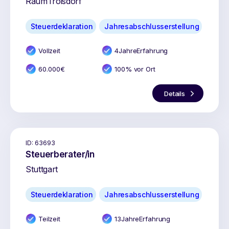
Raum
Troisdorf
Steuerdeklaration
Jahresabschlusserstellung
Vollzeit
4
Jahr
e
Erfahrung
60.000
€
100% vor Ort
Details
ID:
63693
Steuerberater/in
Stuttgart
Steuerdeklaration
Jahresabschlusserstellung
Teilzeit
13
Jahr
e
Erfahrung