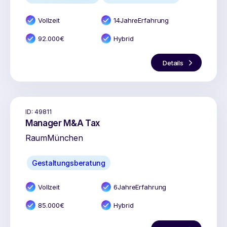
Vollzeit
14
Jahr
e
Erfahrung
92.000
€
Hybrid
Details
ID:
49811
Manager M&A Tax
Raum
München
Gestaltungsberatung
Vollzeit
6
Jahr
e
Erfahrung
85.000
€
Hybrid