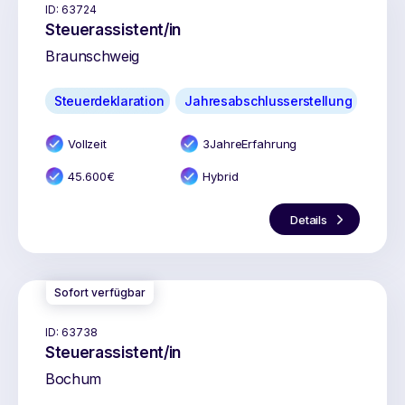
ID:
63724
Steuerassistent/in
Braunschweig
Steuerdeklaration
Jahresabschlusserstellung
Vollzeit
3
Jahr
e
Erfahrung
45.600
€
Hybrid
Details
Sofort verfügbar
ID:
63738
Steuerassistent/in
Bochum