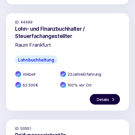
ID:
44499
Lohn- und Finanzbuchhalter /
Steuerfachangestellter
Raum Frankfurt
Lohnbuchhaltung
Vollzeit
22
Jahr
e
Erfahrung
62.500
€
100% vor Ort
Details
ID:
50551