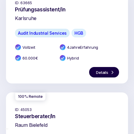
ID:
63665
Prüfungsassistent/in
Karlsruhe
Audit Industrial Services
HGB
Vollzeit
4
Jahr
e
Erfahrung
60.000
€
Hybrid
Details
100% Remote
ID:
45053
Steuerberater/in
Raum Bielefeld