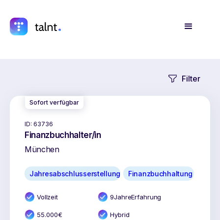
Filter
Sofort verfügbar
ID:
63736
Finanzbuchhalter/in
München
Jahresabschlusserstellung
Finanzbuchhaltung
Vollzeit
9
Jahr
e
Erfahrung
55.000
€
Hybrid