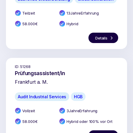
Teilzeit
13
Jahr
e
Erfahrung
58.000
€
Hybrid
Details
ID:
51268
Prüfungsassistent/in
Frankfurt a. M.
Audit Industrial Services
HGB
Vollzeit
3
Jahr
e
Erfahrung
58.000
€
Hybrid oder 100% vor Ort