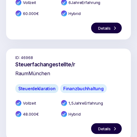
Vollzeit
6
Jahr
e
Erfahrung
60.000
€
Hybrid
Details
ID:
46968
Steuerfachangestellte/r
Raum
München
Steuerdeklaration
Finanzbuchhaltung
Vollzeit
1,5
Jahr
e
Erfahrung
48.000
€
Hybrid
Details