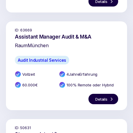
Details
ID:
63669
Assistant Manager Audit & M&A
Raum
München
Audit Industrial Services
Vollzeit
4
Jahr
e
Erfahrung
60.000
€
100% Remote oder Hybrid
Details
ID:
50631