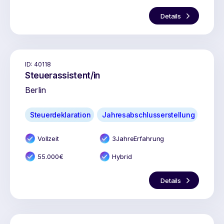
Details
ID:
40118
Steuerassistent/in
Berlin
Steuerdeklaration
Jahresabschlusserstellung
Vollzeit
3
Jahr
e
Erfahrung
55.000
€
Hybrid
Details