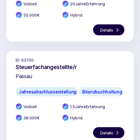
Vollzeit
20
Jahr
e
Erfahrung
55.000
€
Hybrid
Details
ID:
63700
Steuerfachangestellte/r
Passau
Jahresabschlusserstellung
Bilanzbuchhaltung
Vollzeit
1.5
Jahr
e
Erfahrung
38.000
€
Hybrid
Details