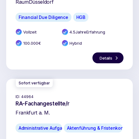
Raum
Düsseldorf
Financial Due Diligence
HGB
Vollzeit
4.5
Jahr
e
Erfahrung
100.000
€
Hybrid
Details
Sofort verfügbar
ID:
44964
RA-Fachangestellte/r
Frankfurt a. M.
Administrative Aufgaben
Aktenführung & Fristenkontrolle