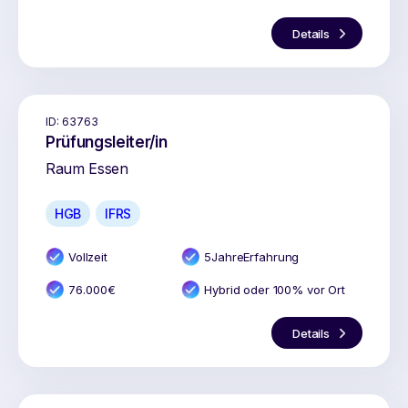
Details
ID:
63763
Prüfungsleiter/in
Raum Essen
HGB
IFRS
Vollzeit
5
Jahr
e
Erfahrung
76.000
€
Hybrid oder 100% vor Ort
Details