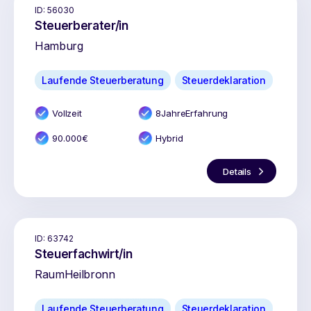
ID:
56030
Steuerberater/in
Hamburg
Laufende Steuerberatung
Steuerdeklaration
Vollzeit
8
Jahr
e
Erfahrung
90.000
€
Hybrid
Details
ID:
63742
Steuerfachwirt/in
Raum
Heilbronn
Laufende Steuerberatung
Steuerdeklaration