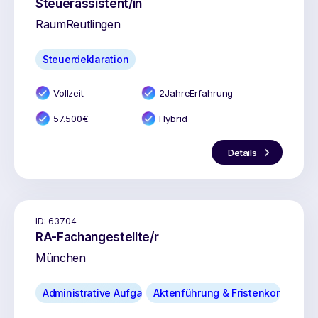
Steuerassistent/in
Raum
Reutlingen
Steuerdeklaration
Vollzeit
2
Jahr
e
Erfahrung
57.500
€
Hybrid
Details
ID:
63704
RA-Fachangestellte/r
München
Administrative Aufgaben
Aktenführung & Fristenkontrolle