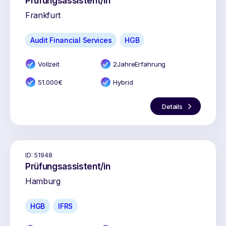
Prüfungsassistent/in
Frankfurt
Audit Financial Services
HGB
Vollzeit
2
Jahr
e
Erfahrung
51.000
€
Hybrid
Details
ID:
51948
Prüfungsassistent/in
Hamburg
HGB
IFRS