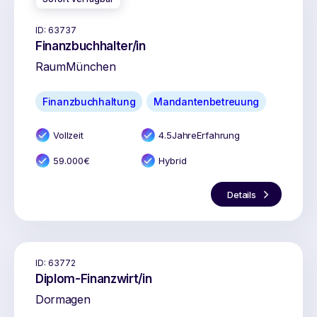
ID:
63737
Finanzbuchhalter/in
Raum
München
Finanzbuchhaltung
Mandantenbetreuung
Vollzeit
4.5
Jahr
e
Erfahrung
59.000
€
Hybrid
Details
ID:
63772
Diplom-Finanzwirt/in
Dormagen