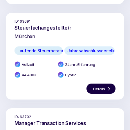
ID:
63691
Steuerfachangestellte/r
München
Laufende Steuerberatung
Jahresabschlusserstellung
Vollzeit
2
Jahr
e
Erfahrung
44.400
€
Hybrid
Details
ID:
63702
Manager Transaction Services