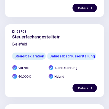
Details
ID:
63703
Steuerfachangestellte/r
Bielefeld
Steuerdeklaration
Jahresabschlusserstellung
Vollzeit
1
Jahr
Erfahrung
40.000
€
Hybrid
Details